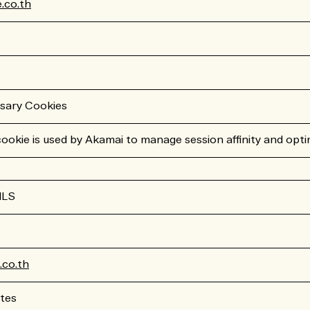
.co.th
ssary Cookies
okie is used by Akamai to manage session affinity and opt
ILS
co.th
tes